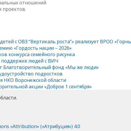
ональных отношений
х проектов.
 детей с ОВЗ “Вертикаль роста”» реализует ВРОО «Горн
емию «Гордость нации – 2026»
ков конкурса семейного рисунка
о поддержке людей с ВИЧ
ет Благотворительный фонд «Мы же люди»
рудоустройство подростков
ля НКО Воронежской области
орительной акции «Доброе 1 сентября»
бласти.
ns «Attribution» («Атрибуция») 4.0