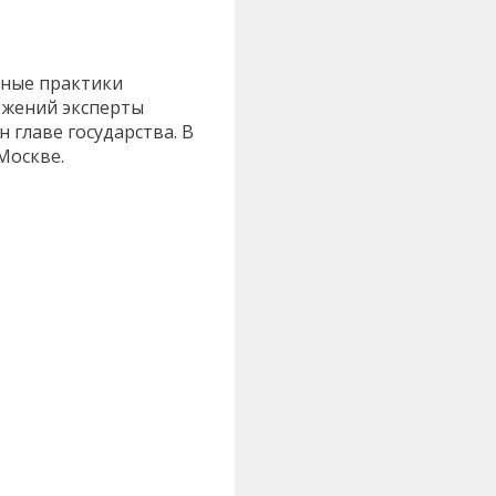
ьные практики
ожений эксперты
 главе государства. В
Москве.