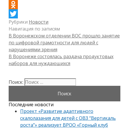
Facebook
Odnoklassniki
Рубрики
Новости
Twitter
Навигация по записям
В Воронежском отделении ВОС прошло занятие
по цифровой грамотности для людей с
нарушениями зрения
В Воронеже состоялась раздача продуктовых
наборов для нуждающихся
Поиск:
Последние новости
Проект «Развитие адаптивного
скалолазания для детей с ОВЗ “Вертикаль
роста”» реализует ВРОО «Горный клуб