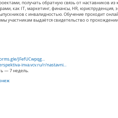
роектами, получать обратную связь от наставников из 
ми, как IT, маркетинг, финансы, HR, юриспруденция, э
ыпускников с инвалидностью. Обучение проходит онла
аммы участникам выдаётся свидетельство о прохождении
orms.gle/JFefUCwpqg…
erspektiva-inva.vcv.ru/r/nastavni…
ь — 7 недель.
онеж