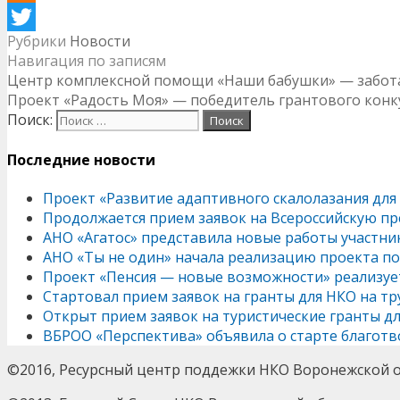
Odnoklassniki
Рубрики
Новости
Twitter
Навигация по записям
Центр комплексной помощи «Наши бабушки» — забота о
Проект «Радость Моя» — победитель грантового конк
Поиск:
Последние новости
Проект «Развитие адаптивного скалолазания для
Продолжается прием заявок на Всероссийскую пр
АНО «Агатос» представила новые работы участни
АНО «Ты не один» начала реализацию проекта п
Проект «Пенсия — новые возможности» реализу
Стартовал прием заявок на гранты для НКО на т
Открыт прием заявок на туристические гранты д
ВБРОО «Перспектива» объявила о старте благотв
©2016, Ресурсный центр поддежки НКО Воронежской о