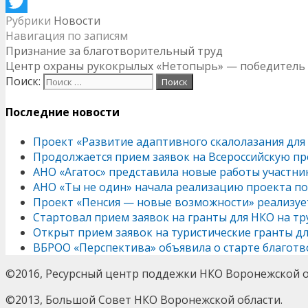
Odnoklassniki
Рубрики
Новости
Twitter
Навигация по записям
Признание за благотворительный труд
Центр охраны рукокрылых «Нетопырь» — победитель г
Поиск:
Последние новости
Проект «Развитие адаптивного скалолазания для
Продолжается прием заявок на Всероссийскую пр
АНО «Агатос» представила новые работы участни
АНО «Ты не один» начала реализацию проекта п
Проект «Пенсия — новые возможности» реализу
Стартовал прием заявок на гранты для НКО на т
Открыт прием заявок на туристические гранты д
ВБРОО «Перспектива» объявила о старте благотв
©2016, Ресурсный центр поддежки НКО Воронежской о
©2013, Большой Совет НКО Воронежской области.