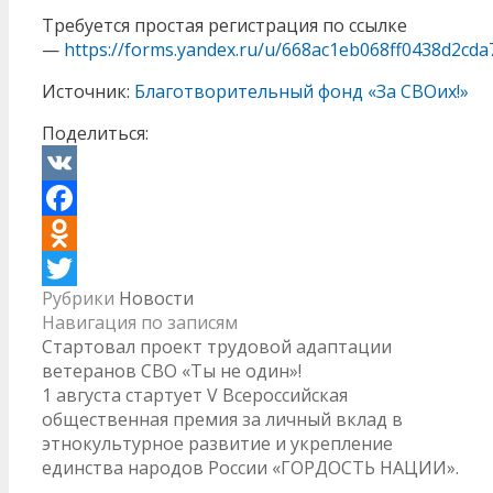
Требуется простая регистрация по ссылке
—
https://forms.yandex.ru/u/668ac1eb068ff0438d2cda
Источник:
Благотворительный фонд «За СВОих!»
Поделиться:
VK
Facebook
Odnoklassniki
Рубрики
Новости
Twitter
Навигация по записям
Стартовал проект трудовой адаптации
ветеранов СВО «Ты не один»!
1 августа стартует V Всероссийская
общественная премия за личный вклад в
этнокультурное развитие и укрепление
единства народов России «ГОРДОСТЬ НАЦИИ».