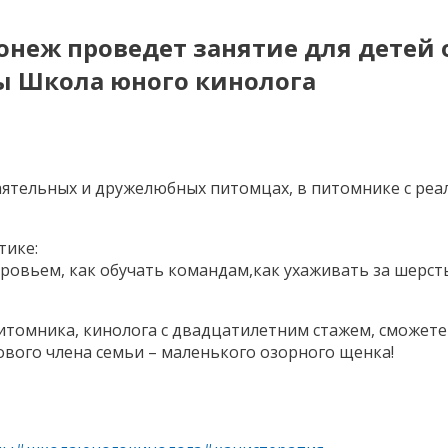
оронеж проведет занятие для детей 
ы Школа юного кинолога
баятельных и дружелюбных питомцах, в питомнике с ре
тике:
доровьем, как обучать командам,как ухаживать за шерст
томника, кинолога с двадцатилетним стажем, сможете
нового члена семьи – маленького озорного щенка!