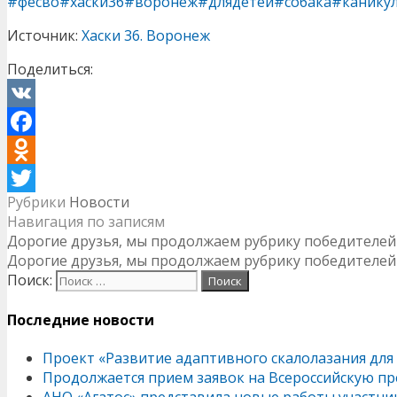
#фесво
#хаски36
#воронеж
#длядетей
#собака
#канику
Источник:
Хаски 36. Воронеж
Поделиться:
VK
Facebook
Odnoklassniki
Рубрики
Новости
Twitter
Навигация по записям
Дорогие друзья, мы продолжаем рубрику победителей
Дорогие друзья, мы продолжаем рубрику победителей
Поиск:
Последние новости
Проект «Развитие адаптивного скалолазания для
Продолжается прием заявок на Всероссийскую пр