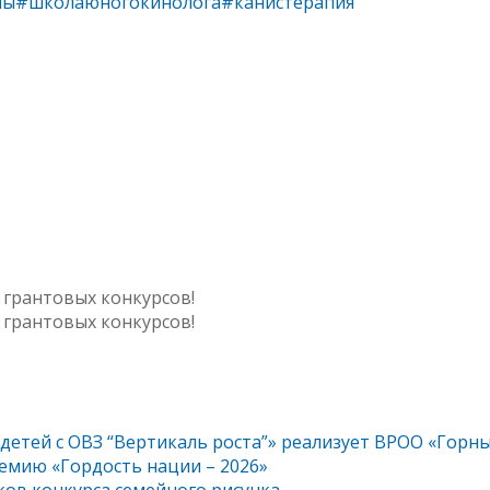
лы
#школаюногокинолога
#канистерапия
 грантовых конкурсов!
 грантовых конкурсов!
 детей с ОВЗ “Вертикаль роста”» реализует ВРОО «Горн
емию «Гордость нации – 2026»