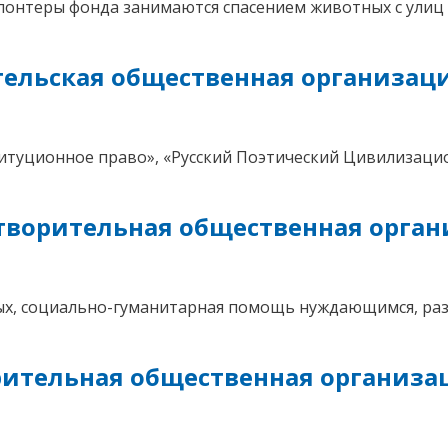
нтеры фонда занимаются спасением животных с улиц
тельская общественная организаци
итуционное право», «Русский Поэтический Цивилизаци
творительная общественная орга
ых, социально-гуманитарная помощь нуждающимся, ра
рительная общественная организ