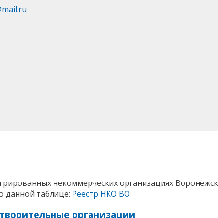
@mail.ru
трированных некоммерческих организациях Воронежской
 данной таблице:
Реестр НКО ВО
отворительные организации