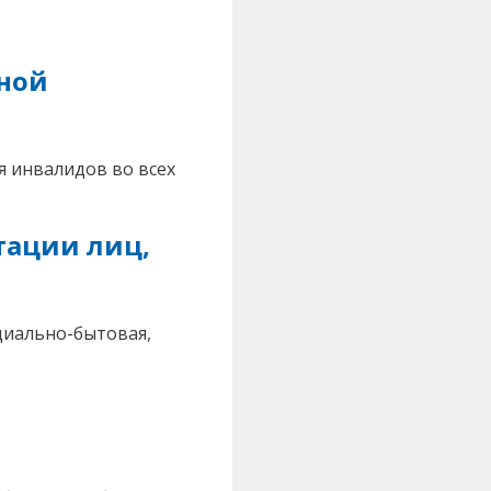
нной
я инвалидов во всех
тации лиц,
циально-бытовая,