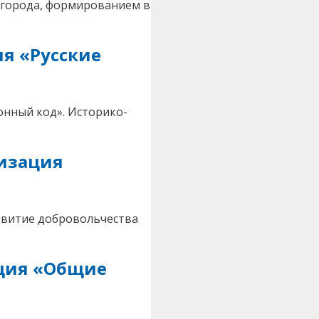
 города, формированием в
я «Русские
онный код». Историко-
низация
звитие добровольчества
ация «Общие